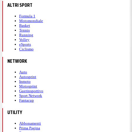
ALTRI SPORT
Formula 1
Motomondiale
Basket
Tennis
Running
Volley
eSports
Ciclismo
NETWORK
Auto
Autosprint
Inmoto
Motosprint
Guerinsportivo
Sport Network
Fantacup
UTILITY
Abbonamenti
Prima Pagina