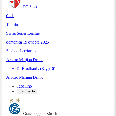
FC Sion
0 - 1
Terminata
Swiss Super League
domenica 19 ottobre 2025
Stadion Letzigrund
Arbitro
Marijan Drmic
D. Rrudhani
, (Rig.)
,
61
'
Arbitro
Marijan Drmic
Tabellino
Commenta
Grasshoppers Zürich