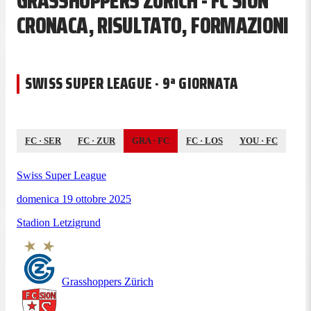
GRASSHOPPERS ZÜRICH - FC SION
CRONACA, RISULTATO, FORMAZIONI
SWISS SUPER LEAGUE · 9ª GIORNATA
FC
·
SER
FC
·
ZUR
GRA
·
FC
FC
·
LOS
YOU
·
FC
Swiss Super League
domenica 19 ottobre 2025
Stadion Letzigrund
Grasshoppers Zürich