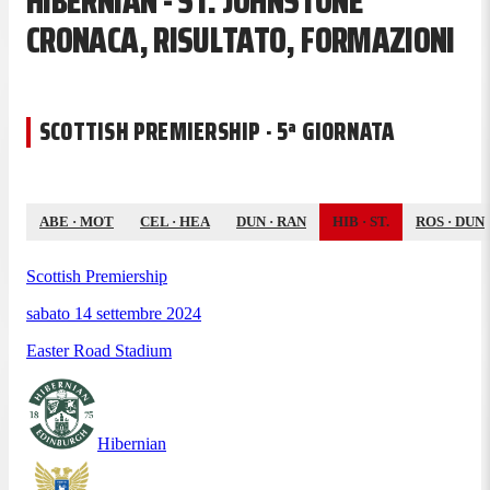
HIBERNIAN - ST. JOHNSTONE
CRONACA, RISULTATO, FORMAZIONI
SCOTTISH PREMIERSHIP · 5ª GIORNATA
ABE
·
MOT
CEL
·
HEA
DUN
·
RAN
HIB
·
ST.
ROS
·
DUN
Scottish Premiership
sabato 14 settembre 2024
Easter Road Stadium
Hibernian