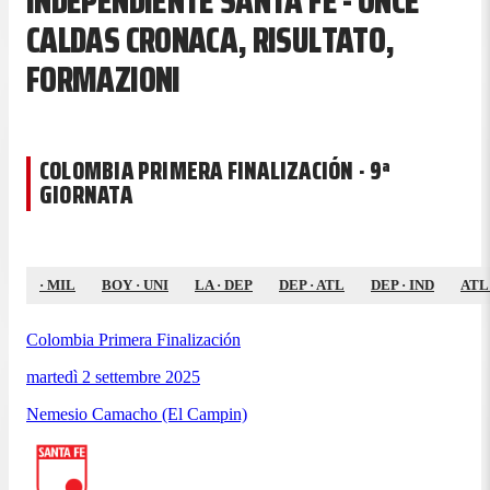
INDEPENDIENTE SANTA FE - ONCE
CALDAS CRONACA, RISULTATO,
FORMAZIONI
COLOMBIA PRIMERA FINALIZACIÓN · 9ª
GIORNATA
·
MIL
BOY
·
UNI
LA
·
DEP
DEP
·
ATL
DEP
·
IND
ATL
Colombia Primera Finalización
martedì 2 settembre 2025
Nemesio Camacho (El Campin)