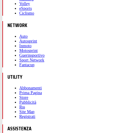
Volley
eSports
Ciclismo
NETWORK
Auto
Autosprint
Inmoto
Motosprint
Guerinsportivo
Sport Network
Fantacup
UTILITY
Abbonamenti
Prima Pagina
Store
Pubblicità
Rss
Site Map
Registrati
ASSISTENZA