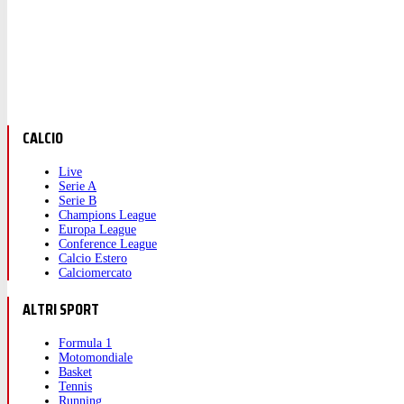
CALCIO
Live
Serie A
Serie B
Champions League
Europa League
Conference League
Calcio Estero
Calciomercato
ALTRI SPORT
Formula 1
Motomondiale
Basket
Tennis
Running