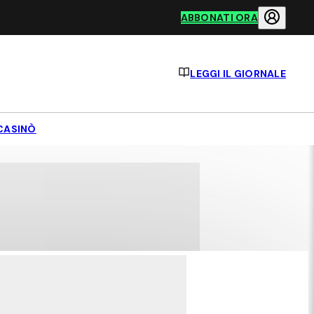
ABBONATI ORA
LEGGI IL GIORNALE
CASINÒ