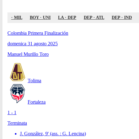
·
MIL
BOY
·
UNI
LA
·
DEP
DEP
·
ATL
DEP
·
IND
Colombia Primera Finalización
domenica 31 agosto 2025
Manuel Murillo Toro
Tolima
Fortaleza
1 - 1
Terminata
J. González
,
9
'
(ass. :
G. Lencina
)