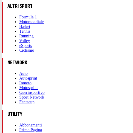
ALTRI SPORT
Formula 1
Motomondiale
Basket
Tennis
Running
Volley
eSports
Ciclismo
NETWORK
Auto
Autosprint
Inmoto
Motosprint
Guerinsportivo
Sport Network
Fantacup
UTILITY
Abbonamenti
Prima Pagina