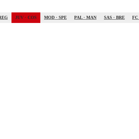
REG
JUV
·
COS
MOD
·
SPE
PAL
·
MAN
SAS
·
BRE
F