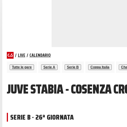
/
LIVE
/
CALENDARIO
Tutte le gare
Serie A
Serie B
Coppa Italia
Cha
JUVE STABIA - COSENZA C
SERIE B · 26ª GIORNATA