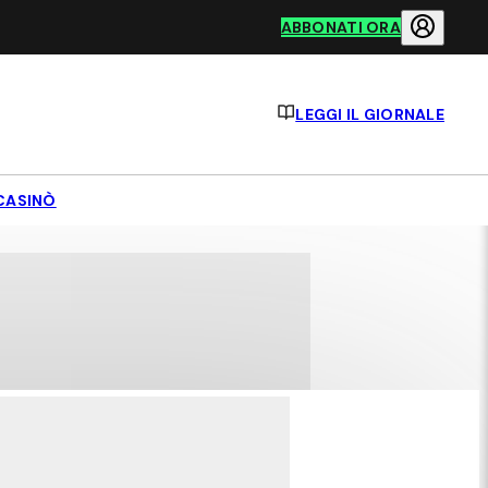
ABBONATI ORA
LEGGI IL GIORNALE
CASINÒ