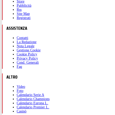
Store
Pubblicità
Rss
Site Map
Registrati
ASSISTENZA
Contatti
La Redazione
Nota Legale
Gestione Cookie
Cookie Policy
Privacy Policy
Cond. Generali
Faq
ALTRO
Video
Foto
Calendario Serie A
Calendario Champions
Calendario Europa L.
Calendario Premier L.
Casinò