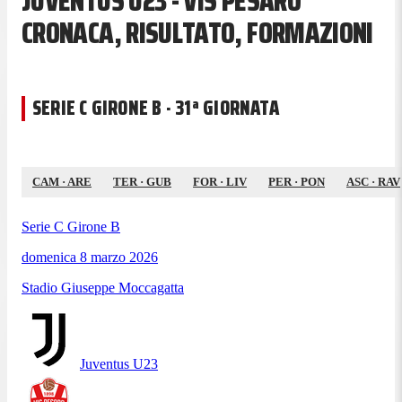
JUVENTUS U23 - VIS PESARO
CRONACA, RISULTATO, FORMAZIONI
SERIE C GIRONE B · 31ª GIORNATA
CAM
·
ARE
TER
·
GUB
FOR
·
LIV
PER
·
PON
ASC
·
RAV
Serie C Girone B
domenica 8 marzo 2026
Stadio Giuseppe Moccagatta
Juventus U23