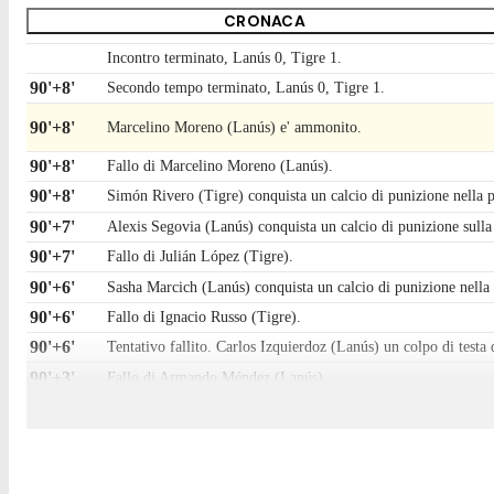
CRONACA
Incontro terminato, Lanús 0, Tigre 1.
90'+8'
Secondo tempo terminato, Lanús 0, Tigre 1.
90'+8'
Marcelino Moreno (Lanús) e' ammonito.
90'+8'
Fallo di Marcelino Moreno (Lanús).
90'+8'
Simón Rivero (Tigre) conquista un calcio di punizione nella 
90'+7'
Alexis Segovia (Lanús) conquista un calcio di punizione sulla 
90'+7'
Fallo di Julián López (Tigre).
90'+6'
Sasha Marcich (Lanús) conquista un calcio di punizione nella
90'+6'
Fallo di Ignacio Russo (Tigre).
90'+6'
Tentativo fallito. Carlos Izquierdoz (Lanús) un colpo di testa 
90'+3'
Fallo di Armando Méndez (Lanús).
90'+3'
Federico Álvarez (Tigre) conquista un calcio di punizione nel
90'+1'
Il quarto ufficiale ha indicato 8 minuti di recupero.
90'
Tentativo fallito. Alexis Segovia (Lanús) un tiro di sinistro da