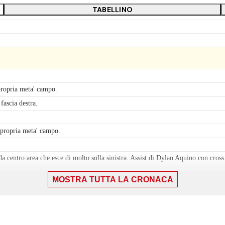
TABELLINO
propria meta' campo.
fascia destra.
 propria meta' campo.
da centro area che esce di molto sulla sinistra. Assist di Dylan Aquino con cross
MOSTRA TUTTA LA CRONACA
la propria meta' campo.
 fuori area di poco a lato sulla destra. Assist di Walter Bou.