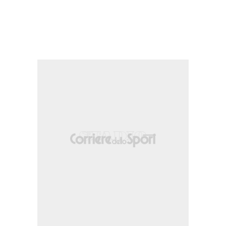
a. Assist di Julián López.
a Rodrigo Castillo e' colto in fuorigioco.
scia sinistra.
o.
na.
alla destra dell'area che e' completamente fuori bersaglio sulla sinistra. Assist
la propria meta' campo.
estra dell'area. Assist di Eduardo Salvio.
oto.
ori area.