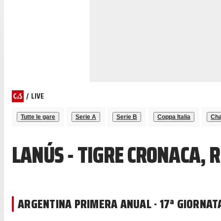
/
LIVE
Tutte le gare
Serie A
Serie B
Coppa Italia
Cha
LANÚS - TIGRE CRONACA, 
ARGENTINA PRIMERA ANUAL · 17ª GIORNAT