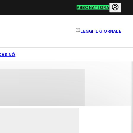
ABBONATI ORA
LEGGI IL GIORNALE
CASINÒ