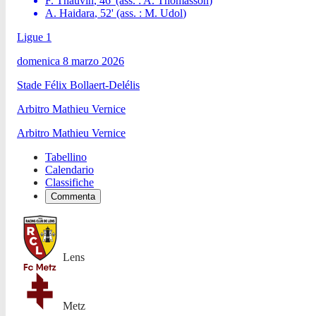
F. Thauvin
,
46
'
(ass. :
A. Thomasson
)
A. Haidara
,
52
'
(ass. :
M. Udol
)
Ligue 1
domenica 8 marzo 2026
Stade Félix Bollaert-Delélis
Arbitro
Mathieu Vernice
Arbitro
Mathieu Vernice
Tabellino
Calendario
Classifiche
Commenta
Lens
Metz