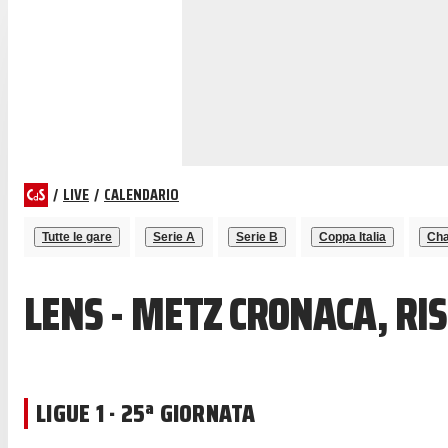
/
LIVE
/
CALENDARIO
Tutte le gare
Serie A
Serie B
Coppa Italia
Cha
LENS - METZ CRONACA, RI
LIGUE 1 · 25ª GIORNATA