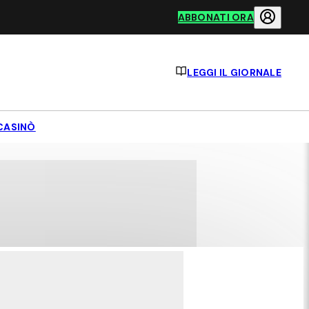
ABBONATI ORA
LEGGI IL GIORNALE
CASINÒ