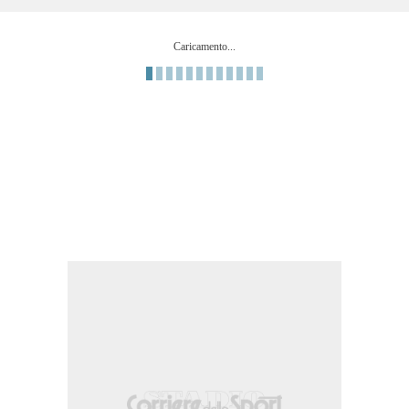
meta' campo avversaria.
Caricamento...
 (Lens).
la destra dell'area. Assist di Habib Diallo.
tro area che esce di molto sulla sinistra. Assist di Gauthier Hein con cross.
ma.
niou (Lens).
 destra dell'area che esce di molto sulla sinistra. Assist di Ismaëlo Ganiou.
ntro area che e' completamente fuori bersaglio sulla destra. Assist di Andrija Bu
cia sinistra.
 nella propria meta' campo.
 propria meta' campo.