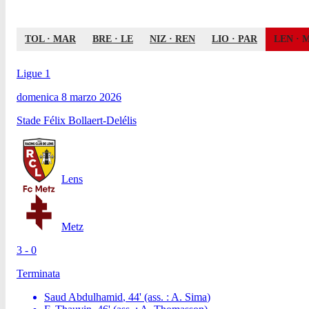
TOL
·
MAR
BRE
·
LE
NIZ
·
REN
LIO
·
PAR
LEN
·
Ligue 1
domenica 8 marzo 2026
Stade Félix Bollaert-Delélis
Lens
Metz
3 - 0
Terminata
Saud Abdulhamid
,
44
'
(ass. :
A. Sima
)