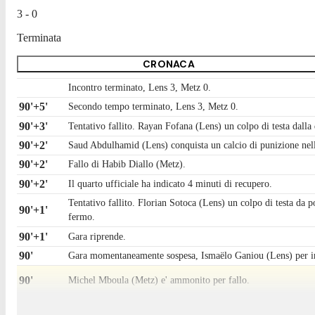
3 - 0
Terminata
CRONACA
Incontro terminato, Lens 3, Metz 0.
90'+5'
Secondo tempo terminato, Lens 3, Metz 0.
90'+3'
Tentativo fallito. Rayan Fofana (Lens) un colpo di testa dalla
90'+2'
Saud Abdulhamid (Lens) conquista un calcio di punizione nel
90'+2'
Fallo di Habib Diallo (Metz).
90'+2'
Il quarto ufficiale ha indicato 4 minuti di recupero.
Tentativo fallito. Florian Sotoca (Lens) un colpo di testa da p
90'+1'
fermo.
90'+1'
Gara riprende.
90'
Gara momentaneamente sospesa, Ismaëlo Ganiou (Lens) per i
90'
Michel Mboula (Metz) e' ammonito per fallo.
90'
Ismaëlo Ganiou (Lens) conquista un calcio di punizione sulla f