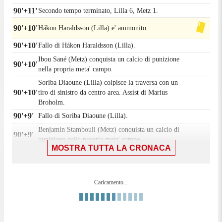
90'+11'
Secondo tempo terminato, Lilla 6, Metz 1.
90'+10'
Hákon Haraldsson (Lilla) e' ammonito.
90'+10'
Fallo di Hákon Haraldsson (Lilla).
Ibou Sané (Metz) conquista un calcio di punizione
90'+10'
nella propria meta' campo.
Soriba Diaoune (Lilla) colpisce la traversa con un
90'+10'
tiro di sinistro da centro area. Assist di Marius
Broholm.
90'+9'
Fallo di Soriba Diaoune (Lilla).
Benjamin Stambouli (Metz) conquista un calcio di
90'+9'
punizione nella propria meta' campo.
MOSTRA TUTTA LA CRONACA
Romain Perraud (Lilla) conquista un calcio di
90'+7'
punizione nella propria meta' campo.
90'+7'
Fallo di Ibou Sané (Metz).
Caricamento...
Gol! Lilla 6, Metz 1. Ibou Sané (Metz) un tiro di
90'+5'
destro dalla destra dell'area sotto la traversa in alto a
sinistra. Assist di Habib Diallo.