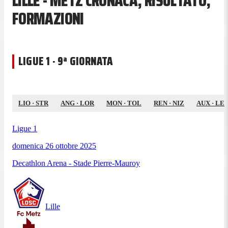
LILLE - METZ CRONACA, RISULTATO,
FORMAZIONI
LIGUE 1 · 9ª GIORNATA
LIO
·
STR
ANG
·
LOR
MON
·
TOL
REN
·
NIZ
AUX
·
LE
Ligue 1
domenica 26 ottobre 2025
Decathlon Arena - Stade Pierre-Mauroy
Lille