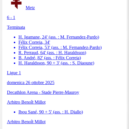
Metz
6 - 1
Terminata
H. Igamane
,
24
'
(ass. :
M. Fernandez-Pardo
)
Félix Correia
,
34
'
Félix Correia
,
53
'
(ass. :
M. Fernandez-Pardo
)
R. Perraud
,
64
'
(ass. :
H. Haraldsson
)
B. André
,
82
'
(ass. :
Félix Correia
)
H. Haraldsson
,
90 + 3
'
(ass. :
S. Diaoune
)
Ligue 1
domenica 26 ottobre 2025
Decathlon Arena - Stade Pierre-Mauroy
Arbitro
Benoît Millot
Ibou Sané
,
90 + 5
'
(ass. :
H. Diallo
)
Arbitro
Benoît Millot