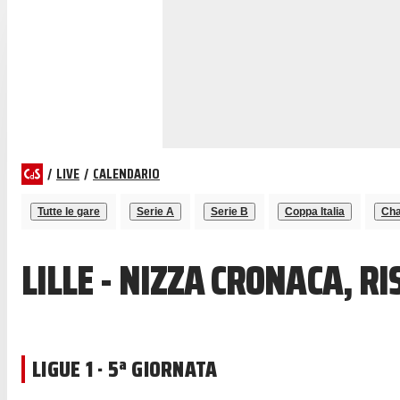
/
LIVE
/
CALENDARIO
Tutte le gare
Serie A
Serie B
Coppa Italia
Cha
LILLE - NIZZA CRONACA, R
LIGUE 1 · 5ª GIORNATA