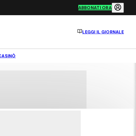
ABBONATI ORA
LEGGI IL GIORNALE
CASINÒ