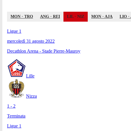
MON
·
TRO
ANG
·
REI
LIL
·
NIZ
MON
·
AJA
LIO
·
Ligue 1
mercoledì 31 agosto 2022
Decathlon Arena - Stade Pierre-Mauroy
Lille
Nizza
1 - 2
Terminata
Ligue 1