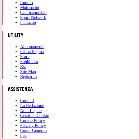
Inmoto
Motosprint
Guerinsportivo
Sport Network
Fantacup
UTILITY
Abbonamenti
Prima Pagina
Store
Pubblicità
Rss
Site Map
Registrati
ASSISTENZA
Contatti
La Redazione
Nota Legale
Gestione Cookie
Cookie Policy
Privacy Policy
Cond. Generali
Faq