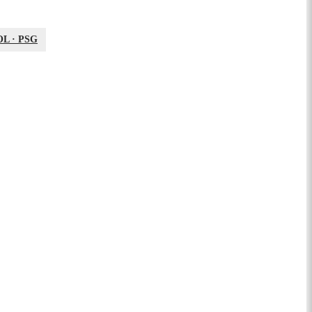
OL
·
PSG