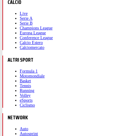
CALCIO
Live
Serie A
Serie B
Champions League
Europa League
Conference League
Calcio Estero
Calciomercato
ALTRI SPORT
Formula 1
Motomondiale
Basket
Tennis
Running
Volley
eSports
Ciclismo
NETWORK
Auto
Autosprint