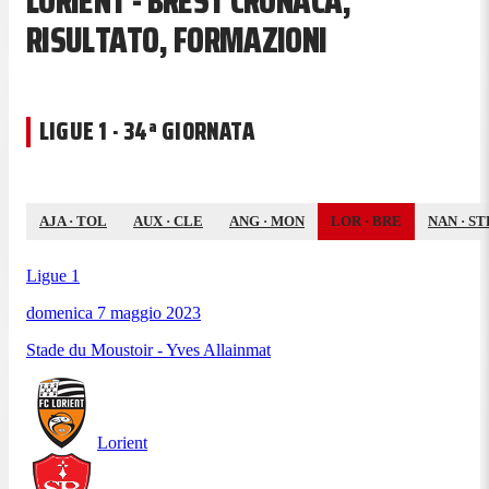
LORIENT - BREST CRONACA,
RISULTATO, FORMAZIONI
LIGUE 1 · 34ª GIORNATA
AJA
·
TOL
AUX
·
CLE
ANG
·
MON
LOR
·
BRE
NAN
·
ST
Ligue 1
domenica 7 maggio 2023
Stade du Moustoir - Yves Allainmat
Lorient