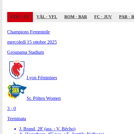
LYO
·
ST.
VÅL
·
VFL
ROM
·
BAR
FC
·
JUV
PAR
·
Champions Femminile
mercoledì 15 ottobre 2025
Groupama Stadium
Lyon Féminines
St. Pölten Women
3 - 0
Terminata
J. Brand
,
28
'
(ass. :
V. Bècho
)