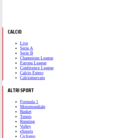
CALCIO
Live
Serie A
Serie B
Champions League
Europa League
Conference League
Calcio Estero
Calciomercato
ALTRI SPORT
Formula 1
Motomondiale
Basket
Tennis
Running
Volley
eSports
Ciclismo