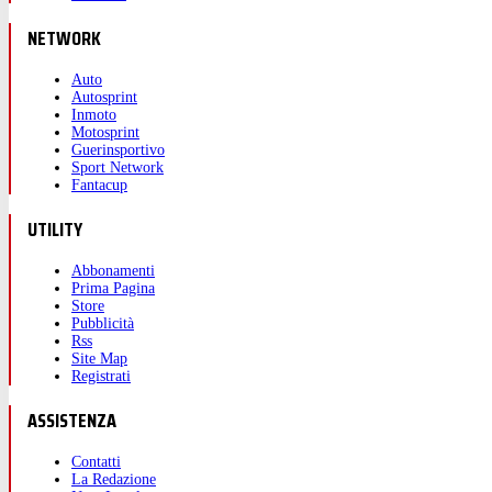
NETWORK
Auto
Autosprint
Inmoto
Motosprint
Guerinsportivo
Sport Network
Fantacup
UTILITY
Abbonamenti
Prima Pagina
Store
Pubblicità
Rss
Site Map
Registrati
ASSISTENZA
Contatti
La Redazione