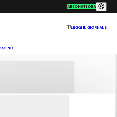
ABBONATI ORA
LEGGI IL GIORNALE
CASINÒ