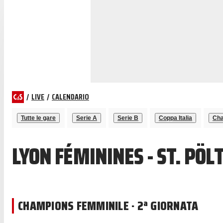
/
LIVE
/
CALENDARIO
Tutte le gare
Serie A
Serie B
Coppa Italia
Cha
LYON FÉMININES - ST. PÖ
CHAMPIONS FEMMINILE · 2ª GIORNATA