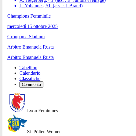
A. Hegerberg
,
45
'
(ass. :
E. Junttila-Nelhage
)
L. Yohannes
,
51
'
(ass. :
J. Brand
)
Champions Femminile
mercoledì 15 ottobre 2025
Groupama Stadium
Arbitro
Emanuela Rusta
Arbitro
Emanuela Rusta
Tabellino
Calendario
Classifiche
Commenta
Lyon Féminines
St. Pölten Women