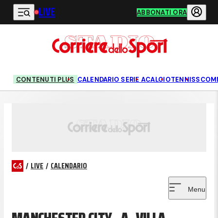
LIVE
Vai al contenuto principale
ABBONATI ORA
CONTENUTI PLUS
CALENDARIO SERIE A
CALCIO
TENNIS
SCOM
/
LIVE
/
CALENDARIO
Menu