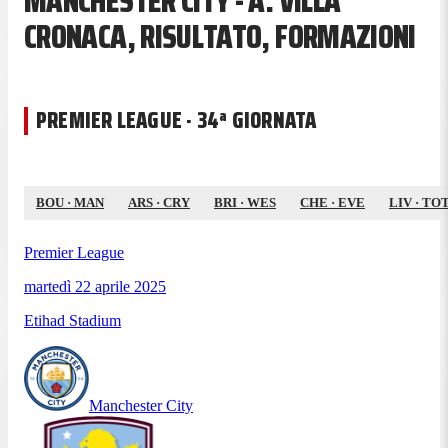
MANCHESTER CITY - A. VILLA
CRONACA, RISULTATO, FORMAZIONI
PREMIER LEAGUE · 34ª GIORNATA
BOU
·
MAN
ARS
·
CRY
BRI
·
WES
CHE
·
EVE
LIV
·
TO
Premier League
martedì 22 aprile 2025
Etihad Stadium
Manchester City