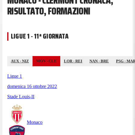
MONACO - CLERMONT CRONACA,
RISULTATO, FORMAZIONI
LIGUE 1 · 11ª GIORNATA
AUX
·
NIZ
MON
·
CLE
LOR
·
REI
NAN
·
BRE
PSG
·
MA
Ligue 1
domenica 16 ottobre 2022
Stade Louis-II
Monaco