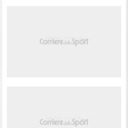
Fabian Herbers (Montreal Impact) conquista un
88'
calcio di punizione nella propria meta' campo.
88'
Fallo di Dylan Nealis (New York RB).
Brandan Craig (Montreal Impact) conquista un
88'
calcio di punizione nella propria meta' campo.
88'
Fallo di Eric Choupo-Moting (New York RB).
87'
Fallo di Hennadii Synchuk (Montreal Impact).
Daniel Edelman (New York RB) conquista un calcio
87'
di punizione sulla fascia sinistra.
Tiro parato. Sean Nealis (New York RB) un colpo di
testa dalla sinistra dell'area piccola parato palla
86'
indirizzata nel centro della porta. Assist di Raheem
Edwards con cross.
Sostituzione, New York RB. Dylan Nealis sostituisce
86'
Julian Hall.
Calcio d'angolo,New York RB. Calcio d'angolo
85'
causato da Thomas Gillier (Montreal Impact).
Tiro parato. Mohammed Sofo (New York RB) un
85'
tiro di destro da centro area parato sotto la traversa.