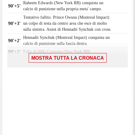
Raheem Edwards (New York RB) conquista un
90'+5'
calcio di punizione nella propria meta' campo.
Tentativo fallito. Prince Owusu (Montreal Impact)
90'+3'
un colpo di testa da centro area che esce di molto
sulla sinistra. Assist di Hennadii Synchuk con cross.
Hennadii Synchuk (Montreal Impact) conquista un
90'+2'
calcio di punizione sulla fascia destra.
90'+2'
Fallo di Wiki Carmona (New York RB).
MOSTRA TUTTA LA CRONACA
90'
Il quarto ufficiale ha indicato 5 minuti di recupero.
Calcio d'angolo,Montreal Impact. Calcio d'angolo
90'
causato da Carlos Coronel (New York RB).
Tiro parato. Prince Owusu (Montreal Impact) un
90'
tiro di destro dalla destra dell'area piccola parato
sotto la traversa. Assist di Dawid Bugaj.
89'
Fallo di mano di Dylan Nealis (New York RB).
Tentativo fallito. Hennadii Synchuk (Montreal
Impact) un tiro di sinistro dalla destra dell'area che
89'
e' completamente fuori bersaglio sulla sinistra. Assist
di Fabian Herbers.