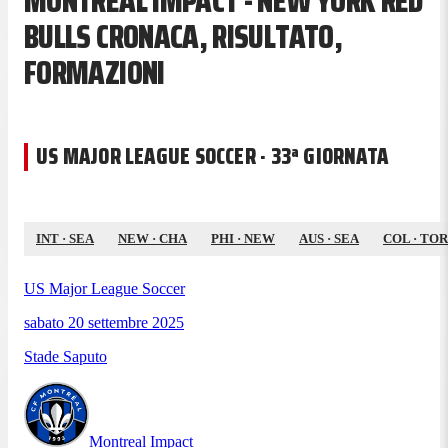
MONTREAL IMPACT - NEW YORK RED
BULLS CRONACA, RISULTATO,
FORMAZIONI
US MAJOR LEAGUE SOCCER · 33ª GIORNATA
INT
·
SEA
NEW
·
CHA
PHI
·
NEW
AUS
·
SEA
COL
·
TOR
US Major League Soccer
sabato 20 settembre 2025
Stade Saputo
Montreal Impact