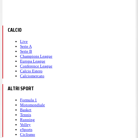
CALCIO
Live
Serie A
Serie B
Champions League
Europa League
Conference League
Calcio Estero
Calciomercato
ALTRI SPORT
Formula 1
Motomondiale
Basket
Tennis
Running
Volley
eSports
Ciclismo