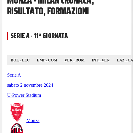
MONZA - MILAN CRONACA,
RISULTATO, FORMAZIONI
SERIE A · 11ª GIORNATA
BOL
·
LEC
EMP
·
COM
VER
·
ROM
INT
·
VEN
LAZ
·
C
Serie A
sabato 2 novembre 2024
U-Power Stadium
Monza