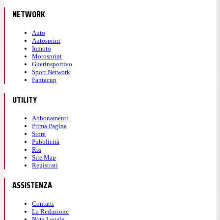
NETWORK
Auto
Autosprint
Inmoto
Motosprint
Guerinsportivo
Sport Network
Fantacup
UTILITY
Abbonamenti
Prima Pagina
Store
Pubblicità
Rss
Site Map
Registrati
ASSISTENZA
Contatti
La Redazione
Nota Legale