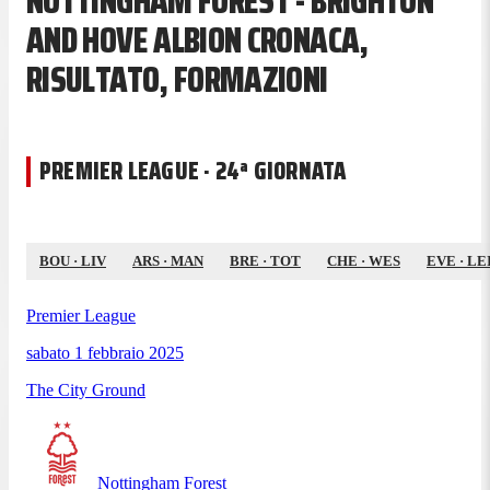
NOTTINGHAM FOREST - BRIGHTON
AND HOVE ALBION CRONACA,
RISULTATO, FORMAZIONI
PREMIER LEAGUE · 24ª GIORNATA
BOU
·
LIV
ARS
·
MAN
BRE
·
TOT
CHE
·
WES
EVE
·
LE
Premier League
sabato 1 febbraio 2025
The City Ground
Nottingham Forest