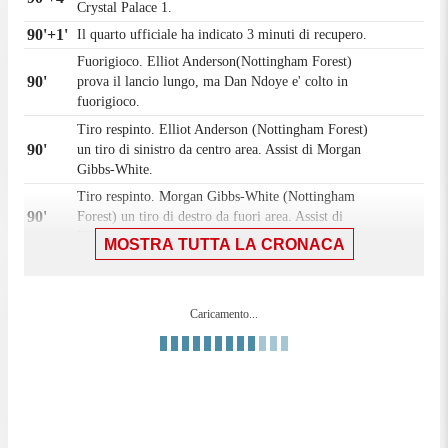
Crystal Palace 1.
90'+1'
Il quarto ufficiale ha indicato 3 minuti di recupero.
Fuorigioco. Elliot Anderson(Nottingham Forest)
90'
prova il lancio lungo, ma Dan Ndoye e' colto in
fuorigioco.
Tiro respinto. Elliot Anderson (Nottingham Forest)
90'
un tiro di sinistro da centro area. Assist di Morgan
Gibbs-White.
Tiro respinto. Morgan Gibbs-White (Nottingham
90'
Forest) un tiro di destro da fuori area. Assist di
Elliot Anderson.
MOSTRA TUTTA LA CRONACA
89'
Fallo di Maxence Lacroix (Crystal Palace).
Dan Ndoye (Nottingham Forest) conquista un calcio
89'
di punizione nella propria meta' campo.
Caricamento...
Tentativo fallito. Will Hughes (Crystal Palace) un
88'
tiro di sinistro da fuori area tira alto. Assist di Chris
Richards.
Calcio d'angolo,Crystal Palace. Calcio d'angolo
82'
causato da Nikola Milenkovic (Nottingham Forest).