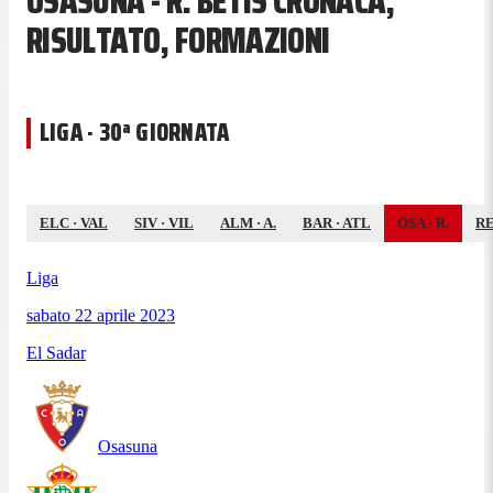
OSASUNA - R. BETIS CRONACA,
RISULTATO, FORMAZIONI
LIGA · 30ª GIORNATA
ELC
·
VAL
SIV
·
VIL
ALM
·
A.
BAR
·
ATL
OSA
·
R.
R
Liga
sabato 22 aprile 2023
El Sadar
Osasuna