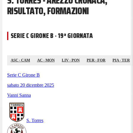
S. TORRES - AREZZO CRONACA,
RISULTATO, FORMAZIONI
SERIE C GIRONE B · 19ª GIORNATA
ASC
·
CAM
AC
·
MON
LIV
·
PON
PER
·
FOR
PIA
·
TER
Serie C Girone B
sabato 20 dicembre 2025
Vanni Sanna
S. Torres