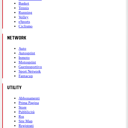
Basket
Tennis
Running
Volley
eSports
Ciclismo
NETWORK
Auto
Autosprint
Inmoto
Motosprint
Guerinsportivo
Sport Network
Fantacup
UTILITY
Abbonamenti
Prima Pagina
Store
Pubblicità
Rss
Site Map
Registrati