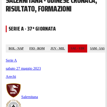
SALERNITANA - UDINESE CRONACA,
RISULTATO, FORMAZIONI
SERIE A · 37ª GIORNATA
BOL
·
NAP
FIO
·
ROM
JUV
·
MIL
SAL
·
UDI
SAM
·
SAS
Serie A
sabato 27 maggio 2023
Arechi
Salernitana