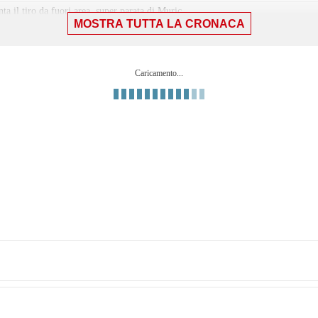
 il tiro da fuori area, super parata di Muric.
MOSTRA TUTTA LA CRONACA
Pierini.
Caricamento...
ra.
ric a respingere la conclusione di Simeone.
oco alto sopra la traversa.
 croato dal dischetto che spiazza Muric. Palla da una parte, portiere dall'alt
ssegna calcio di rigore al Torino.
.