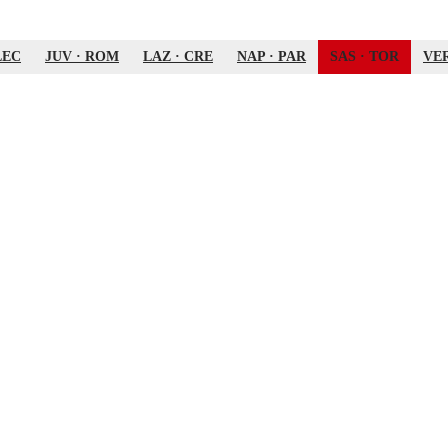
LEC
JUV
·
ROM
LAZ
·
CRE
NAP
·
PAR
SAS
·
TOR
VE