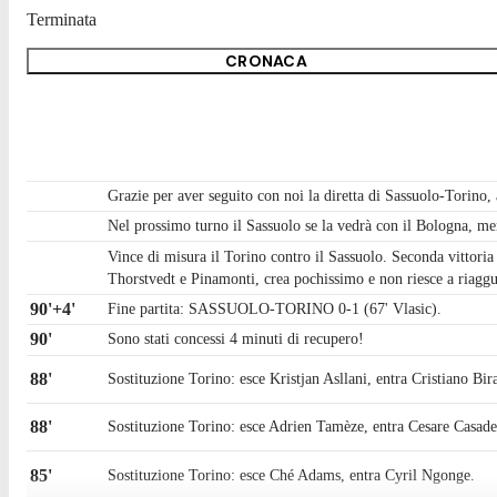
Terminata
CRONACA
Grazie per aver seguito con noi la diretta di Sassuolo-Torino, 
Nel prossimo turno il Sassuolo se la vedrà con il Bologna, ment
Vince di misura il Torino contro il Sassuolo. Seconda vittoria 
Thorstvedt e Pinamonti, crea pochissimo e non riesce a riaggua
90'+4'
Fine partita: SASSUOLO-TORINO 0-1 (67' Vlasic).
90'
Sono stati concessi 4 minuti di recupero!
88'
Sostituzione Torino: esce Kristjan Asllani, entra Cristiano Bir
88'
Sostituzione Torino: esce Adrien Tamèze, entra Cesare Casade
85'
Sostituzione Torino: esce Ché Adams, entra Cyril Ngonge.