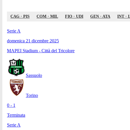
CAG
·
PIS
COM
·
MIL
FIO
·
UDI
GEN
·
ATA
INT
·
Serie A
domenica 21 dicembre 2025
MAPEI Stadium - Città del Tricolore
Sassuolo
Torino
0 - 1
Terminata
Serie A