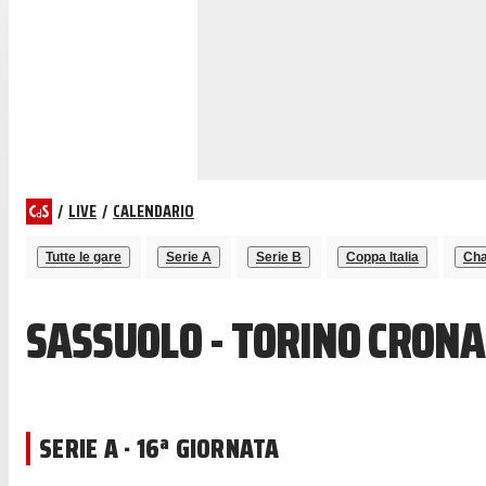
/
LIVE
/
CALENDARIO
Tutte le gare
Serie A
Serie B
Coppa Italia
Cha
SASSUOLO - TORINO CRONA
SERIE A · 16ª GIORNATA