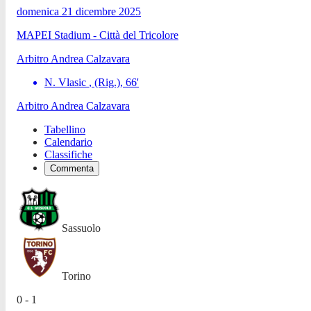
domenica 21 dicembre 2025
MAPEI Stadium - Città del Tricolore
Arbitro
Andrea Calzavara
N. Vlasic
, (Rig.)
,
66
'
Arbitro
Andrea Calzavara
Tabellino
Calendario
Classifiche
Commenta
Sassuolo
Torino
0 - 1