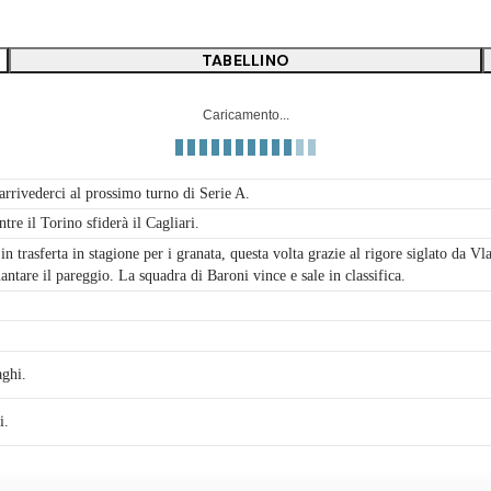
TABELLINO
Caricamento...
arrivederci al prossimo turno di Serie A.
re il Torino sfiderà il Cagliari.
in trasferta in stagione per i granata, questa volta grazie al rigore siglato da V
ntare il pareggio. La squadra di Baroni vince e sale in classifica.
aghi.
i.