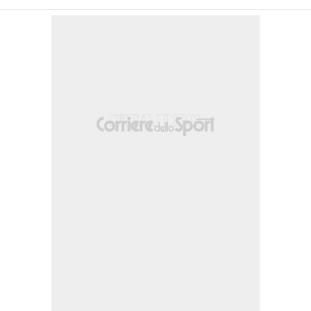
ro, palla che termina però abbondantemente fuori a lato.
one.
randissima conclusione che termina davvero di poco alta sopra la traversa.
aticamente vuota conclude fuori.
a senza troppi problemi.
, in casa Torino scalpita Simeone.
 chiave. In particolare in casa Torino, intorno alla mezz'ora, arrivano due gra
ota che termina alta. Il Sassuolo crea poco, ma soprattutto nel finale si compa
1% per il Sassuolo, 49% per il Torino.