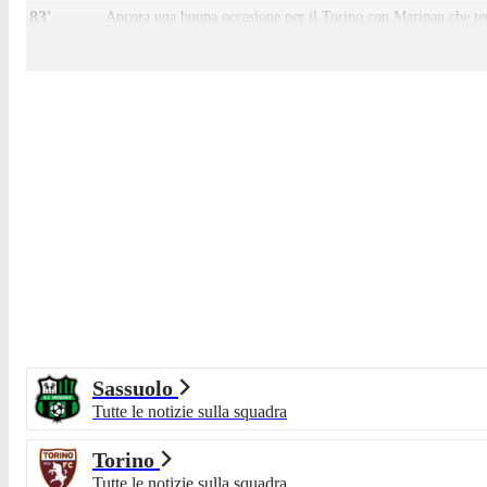
83'
Ancora una buona occasione per il Torino con Maripan che tenta
79'
Sostituzione Sassuolo: esce Armand Laurienté, entra Nicholas 
79'
Sostituzione Sassuolo: esce Josh Doig, entra Fali Candé.
79'
Sostituzione Sassuolo: esce Cristian Volpato, entra Alieu Fade
76'
Cartellino giallo per Jay Idzes.
76'
Vicino al raddoppio il Torino in contropiede, molto bravo Mu
74'
Buona occasione per Lipani che anticipa Vlasic e conclude di p
71'
Cartellino giallo per Ivan Ilic.
67'
GOL! Sassuolo-TORINO 0-1! Rete di Nikola VLASIC! Glaciale il
Sassuolo
66'
Guizzo di Simeone che viene steso in area da Doig: l'arbitro a
Tutte le notizie sulla squadra
65'
Sostituzione Sassuolo: esce Walid Cheddira, entra Luca Moro
Torino
65'
Sostituzione Sassuolo: esce Aster Vranckx, entra Luca Lipani.
Tutte le notizie sulla squadra