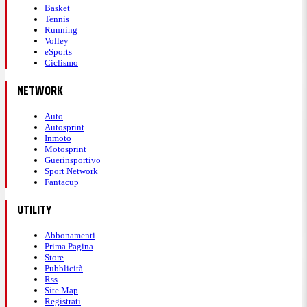
Basket
Tennis
Running
Volley
eSports
Ciclismo
NETWORK
Auto
Autosprint
Inmoto
Motosprint
Guerinsportivo
Sport Network
Fantacup
UTILITY
Abbonamenti
Prima Pagina
Store
Pubblicità
Rss
Site Map
Registrati