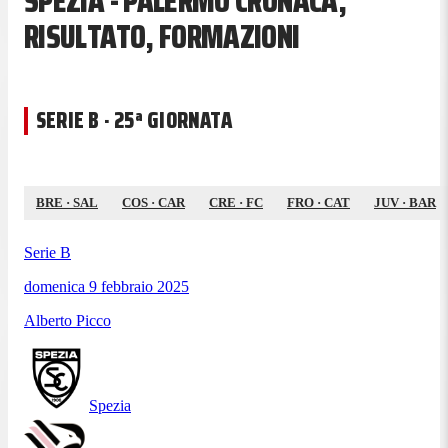
SPEZIA - PALERMO CRONACA,
RISULTATO, FORMAZIONI
SERIE B · 25ª GIORNATA
BRE
·
SAL
COS
·
CAR
CRE
·
FC
FRO
·
CAT
JUV
·
BAR
Serie B
domenica 9 febbraio 2025
Alberto Picco
Spezia