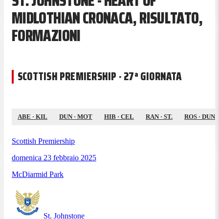
ST. JOHNSTONE - HEART OF
MIDLOTHIAN CRONACA, RISULTATO,
FORMAZIONI
SCOTTISH PREMIERSHIP · 27ª GIORNATA
ABE
·
KIL
DUN
·
MOT
HIB
·
CEL
RAN
·
ST.
ROS
·
DUN
Scottish Premiership
domenica 23 febbraio 2025
McDiarmid Park
St. Johnstone