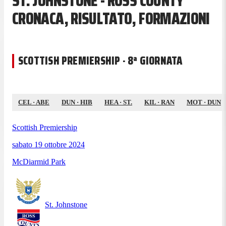
ST. JOHNSTONE - ROSS COUNTY
CRONACA, RISULTATO, FORMAZIONI
SCOTTISH PREMIERSHIP · 8ª GIORNATA
CEL
·
ABE
DUN
·
HIB
HEA
·
ST.
KIL
·
RAN
MOT
·
DUN
Scottish Premiership
sabato 19 ottobre 2024
McDiarmid Park
St. Johnstone