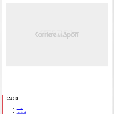
85'
Fallo di Lorenz Assignon (Stuttgart).
Roy Revivo (Maccabi Tel Aviv) conquista un calcio
85'
di punizione nella propria meta' campo.
83'
Gara riprende.
82'
Itay Ben Hamo (Maccabi Tel Aviv) e' ammonito.
Gara momentaneamente sospesa, Finn Jeltsch
82'
(Stuttgart) per infortunio.
Sostituzione, Maccabi Tel Aviv. Elad Madmon
81'
sostituisce Sayed Abu Farhi.
78'
Fallo di Chema Andres (Stuttgart).
Hélio Varela (Maccabi Tel Aviv) conquista un calcio
78'
di punizione sulla fascia sinistra.
77'
Fallo di Badredine Bouanani (Stuttgart).
Roy Revivo (Maccabi Tel Aviv) conquista un calcio
77'
di punizione nella propria meta' campo.
CALCIO
Calcio d'angolo,Stuttgart. Calcio d'angolo causato da
77'
Live
Itay Ben Hamo (Maccabi Tel Aviv).
Serie A