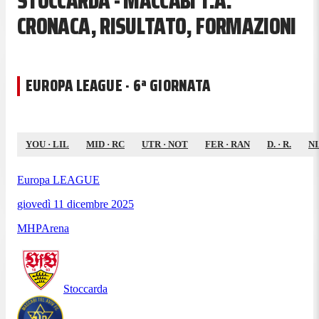
STOCCARDA - MACCABI T.A.
CRONACA, RISULTATO, FORMAZIONI
EUROPA LEAGUE · 6ª GIORNATA
YOU
·
LIL
MID
·
RC
UTR
·
NOT
FER
·
RAN
D.
·
R.
N
Europa LEAGUE
giovedì 11 dicembre 2025
MHPArena
Stoccarda