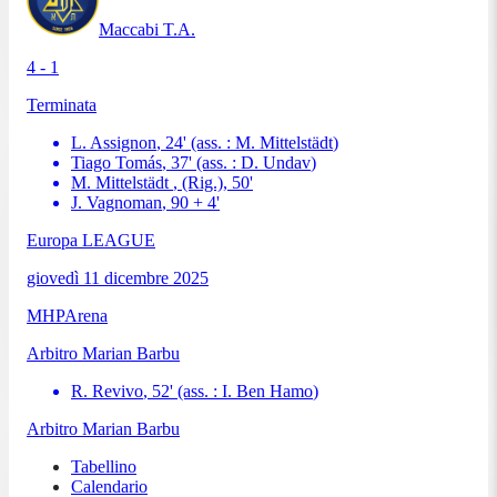
Maccabi T.A.
4 - 1
Terminata
L. Assignon
,
24
'
(ass. :
M. Mittelstädt
)
Tiago Tomás
,
37
'
(ass. :
D. Undav
)
M. Mittelstädt
, (Rig.)
,
50
'
J. Vagnoman
,
90 + 4
'
Europa LEAGUE
giovedì 11 dicembre 2025
MHPArena
Arbitro
Marian Barbu
R. Revivo
,
52
'
(ass. :
I. Ben Hamo
)
Arbitro
Marian Barbu
Tabellino
Calendario