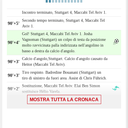
Incontro terminato, Stuttgart 4, Maccabi Tel Aviv 1.
Secondo tempo terminato, Stuttgart 4, Maccabi Tel
90'+5'
Aviv 1.
Gol! Stuttgart 4, Maccabi Tel Aviv 1. Josha
Vagnoman (Stuttgart) un colpo di testa da posizione
90'+4'
molto ravvicinata palla indirizzata nell'angolino in
basso a destra da calcio d'angolo.
Calcio d'angolo,Stuttgart. Calcio d'angolo causato da
90'+3'
Heitor (Maccabi Tel Aviv).
Tiro respinto. Badredine Bouanani (Stuttgart) un
90'+3'
tiro di sinistro da fuori area. Assist di Chris Führich.
Sostituzione, Maccabi Tel Aviv. Elai Ben Simon
90'+2'
sostituisce Hélio Varela.
90'
MOSTRA TUTTA LA CRONACA
Il quarto ufficiale ha indicato 4 minuti di recupero.
Tentativo fallito. Elad Madmon (Maccabi Tel Aviv)
90'
un colpo di testa da centro area di poco a lato sulla
destra. Assist di Tyrese Asante con cross.
90'
Fallo di Finn Jeltsch (Stuttgart).