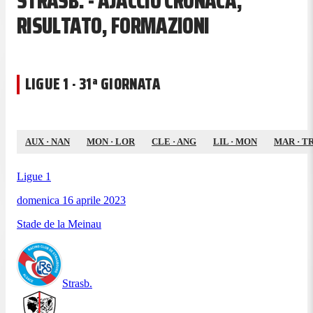
STRASB. - AJACCIO CRONACA,
RISULTATO, FORMAZIONI
LIGUE 1 · 31ª GIORNATA
AUX
·
NAN
MON
·
LOR
CLE
·
ANG
LIL
·
MON
MAR
·
T
Ligue 1
domenica 16 aprile 2023
Stade de la Meinau
Strasb.