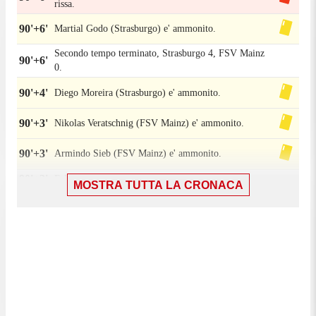
rissa.
90'+6'
Martial Godo (Strasburgo) e' ammonito.
Secondo tempo terminato, Strasburgo 4, FSV Mainz
90'+6'
0.
90'+4'
Diego Moreira (Strasburgo) e' ammonito.
90'+3'
Nikolas Veratschnig (FSV Mainz) e' ammonito.
90'+3'
Armindo Sieb (FSV Mainz) e' ammonito.
90'+3'
Fallo di Nikolas Veratschnig (FSV Mainz).
MOSTRA TUTTA LA CRONACA
Mike Penders (Strasburgo) conquista un calcio di
90'+3'
punizione nella propria meta' campo.
Tiro parato. Nadiem Amiri (FSV Mainz) un tiro di
90'+3'
sinistro da fuori area parato sotto la traversa in alto a
destra. Assist di Armindo Sieb.
90'+1'
Fallo di Valentín Barco (Strasburgo).
Nadiem Amiri (FSV Mainz) conquista un calcio di
90'+1'
punizione nella meta' campo avversaria.