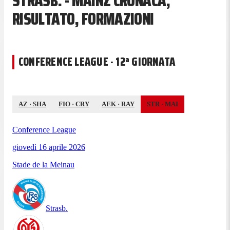
STRASB. - MAINZ CRONACA,
RISULTATO, FORMAZIONI
CONFERENCE LEAGUE · 12ª GIORNATA
AZ
·
SHA
FIO
·
CRY
AEK
·
RAY
STR
·
MAI
Conference League
giovedì 16 aprile 2026
Stade de la Meinau
Strasb.