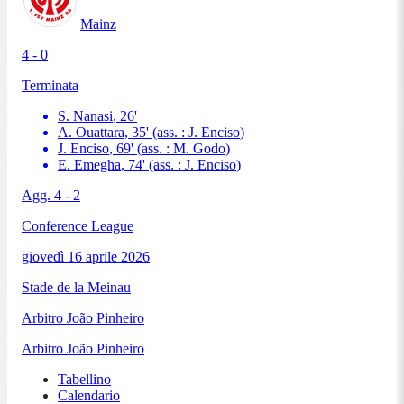
Mainz
4 - 0
Terminata
S. Nanasi
,
26
'
A. Ouattara
,
35
'
(ass. :
J. Enciso
)
J. Enciso
,
69
'
(ass. :
M. Godo
)
E. Emegha
,
74
'
(ass. :
J. Enciso
)
Agg.
4
-
2
Conference League
giovedì 16 aprile 2026
Stade de la Meinau
Arbitro
João Pinheiro
Arbitro
João Pinheiro
Tabellino
Calendario