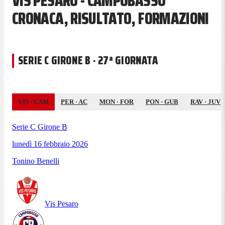
VIS PESARO - CAMPOBASSO
CRONACA, RISULTATO, FORMAZIONI
SERIE C GIRONE B · 27ª GIORNATA
VIS
·
CAM
PER
·
AC
MON
·
FOR
PON
·
GUB
RAV
·
JUV
Serie C Girone B
lunedì 16 febbraio 2026
Tonino Benelli
Vis Pesaro