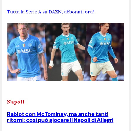
Tutta la Serie A su DAZN, abbonati ora!
Napoli
Rabiot con McTominay, ma anche tanti
ritorni: così può giocare il Napoli di Allegri