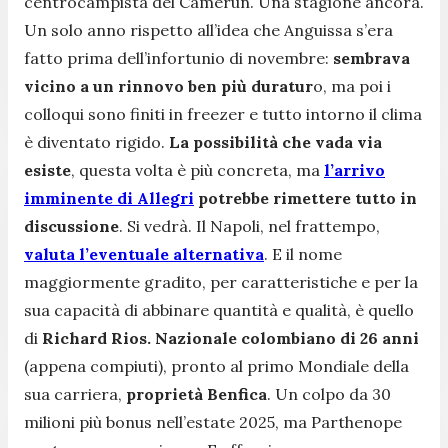
centrocampista del Camerun. Una stagione ancora.
Un solo anno rispetto all’idea che Anguissa s’era
fatto prima dell’infortunio di novembre:
sembrava
vicino a un rinnovo ben più duratur
o, ma poi i
colloqui sono finiti in freezer e tutto intorno il clima
è diventato rigido.
La possibilità che vada via
esiste
, questa volta è più concreta, ma
l’arrivo
imminente di Allegri
potrebbe rimettere tutto in
discussione
. Si vedrà. Il Napoli, nel frattempo,
valuta l’eventuale alternativa
. E il nome
maggiormente gradito, per caratteristiche e per la
sua capacità di abbinare quantità e qualità, è quello
di
Richard Rios. Nazionale colombiano di 26 anni
(appena compiuti), pronto al primo Mondiale della
sua carriera,
proprietà Benfica
. Un colpo da 30
milioni più bonus nell’estate 2025, ma Parthenope