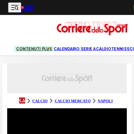
LIVE
Vai al contenuto principale
CONTENUTI PLUS
CALENDARIO SERIE A
CALCIO
TENNIS
SC
CALCIO
CALCIO MERCATO
NAPOLI