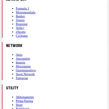
Formula 1
Motomondiale
Basket
Tennis
Running
Volley
eSports
Ciclismo
NETWORK
Auto
Autosprint
Inmoto
Motosprint
Guerinsportivo
Sport Network
Fantacup
UTILITY
Abbonamenti
Prima Pagina
Store
Pubblicità