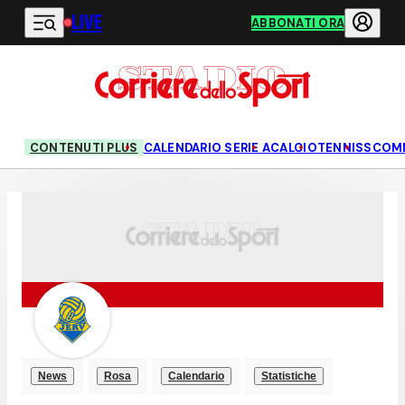
LIVE
Vai al contenuto principale
ABBONATI ORA
CONTENUTI PLUS
CALENDARIO SERIE A
CALCIO
TENNIS
SCOM
News
Rosa
Calendario
Statistiche