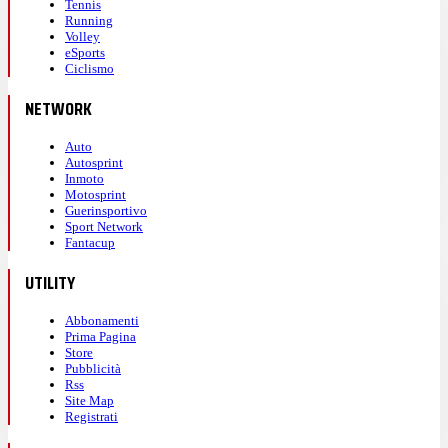
Tennis
Running
Volley
eSports
Ciclismo
NETWORK
Auto
Autosprint
Inmoto
Motosprint
Guerinsportivo
Sport Network
Fantacup
UTILITY
Abbonamenti
Prima Pagina
Store
Pubblicità
Rss
Site Map
Registrati