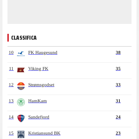
CLASSIFICA
10
FK Haugesund
38
11
Viking FK
35
12
Strømsgodset
33
13
HamKam
31
14
Sandefjord
24
15
Kristiansund BK
23