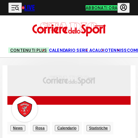
LIVE
Vai al contenuto principale
ABBONATI ORA
CONTENUTI PLUS
CALENDARIO SERIE A
CALCIO
TENNIS
SCOM
News
Rosa
Calendario
Statistiche