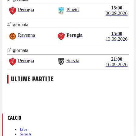
15:00
Perugia
Pineto
06.09.2026
a
4
giornata
15:00
Ravenna
Perugia
13.09.2026
a
5
giornata
21:00
Perugia
Spezia
16.09.2026
ULTIME PARTITE
CALCIO
Live
Serie A