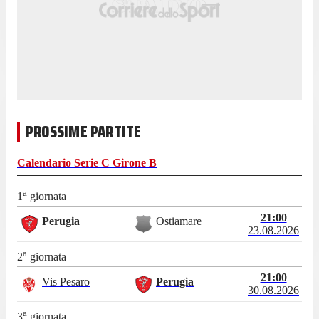
PROSSIME PARTITE
Calendario
Serie C Girone B
a
1
giornata
21:00
Perugia
Ostiamare
23.08.2026
a
2
giornata
21:00
Vis Pesaro
Perugia
30.08.2026
a
3
giornata