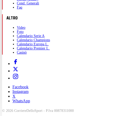
Cond. Generali
Faq
ALTRO
Video
Foto
Calendario Serie A
Calendario Champions
Calendario Europa L.
Calendario Premier L.
Casinò
Facebook
Instagram
X
WhatsApp
© 2026 CorriereDelloSport - P.Iva 00878311000