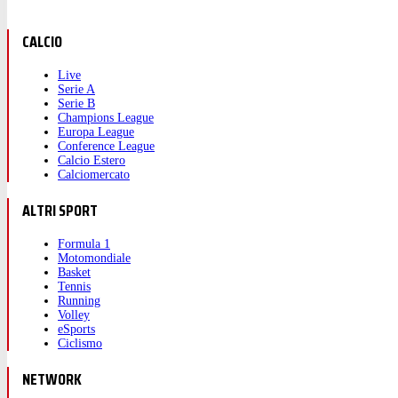
CALCIO
Live
Serie A
Serie B
Champions League
Europa League
Conference League
Calcio Estero
Calciomercato
ALTRI SPORT
Formula 1
Motomondiale
Basket
Tennis
Running
Volley
eSports
Ciclismo
NETWORK