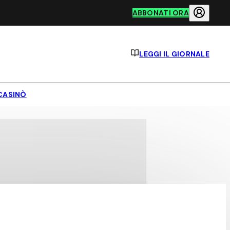
ABBONATI ORA
LEGGI IL GIORNALE
CASINÒ