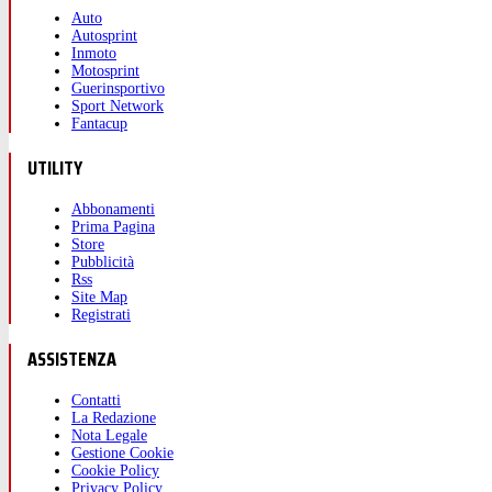
Auto
Autosprint
Inmoto
Motosprint
Guerinsportivo
Sport Network
Fantacup
UTILITY
Abbonamenti
Prima Pagina
Store
Pubblicità
Rss
Site Map
Registrati
ASSISTENZA
Contatti
La Redazione
Nota Legale
Gestione Cookie
Cookie Policy
Privacy Policy