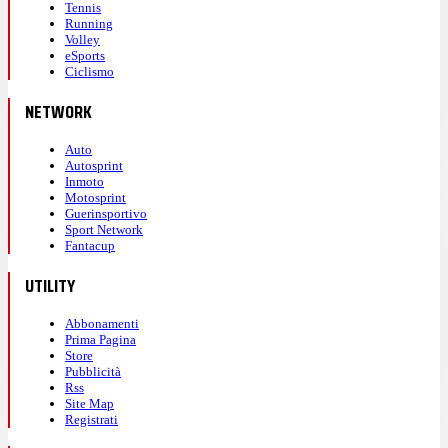
Tennis
Running
Volley
eSports
Ciclismo
NETWORK
Auto
Autosprint
Inmoto
Motosprint
Guerinsportivo
Sport Network
Fantacup
UTILITY
Abbonamenti
Prima Pagina
Store
Pubblicità
Rss
Site Map
Registrati