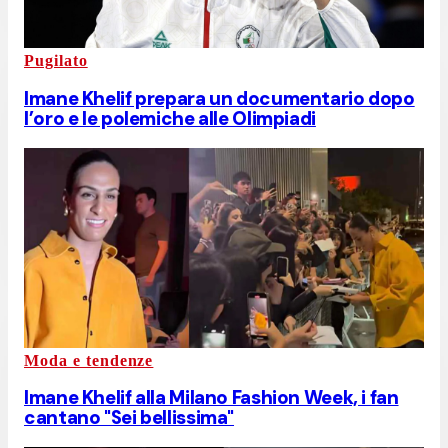
Pugilato
Imane Khelif prepara un documentario dopo
l’oro e le polemiche alle Olimpiadi
Moda e tendenze
Imane Khelif alla Milano Fashion Week, i fan
cantano "Sei bellissima"