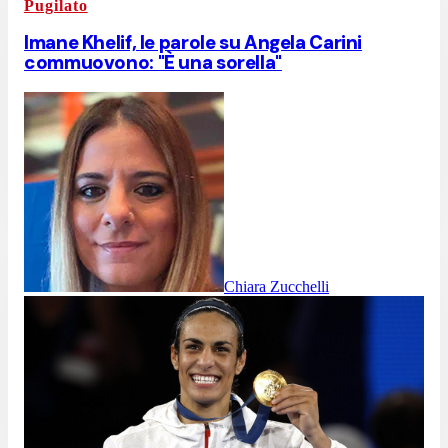
Pugilato
Imane Khelif, le parole su Angela Carini
commuovono: "È una sorella"
Chiara Zucchelli