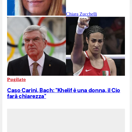
Chiara Zucchelli
Pugilato
Caso Carini, Bach: "Khelif è una donna, il Cio
farà chiarezza"