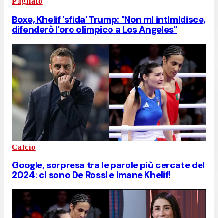
Pugilato
Boxe, Khelif 'sfida' Trump: "Non mi intimidisce,
difenderò l'oro olimpico a Los Angeles"
Calcio
Google, sorpresa tra le parole più cercate del
2024: ci sono De Rossi e Imane Khelif!