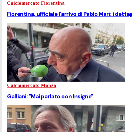
Calciomercato Fiorentina
Fiorentina, ufficiale l'arrivo di Pablo Marí: i detta
Calciomercato Monza
Galliani: "Mai parlato con Insigne"