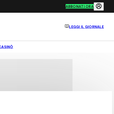
ABBONATI ORA
LEGGI IL GIORNALE
CASINÒ