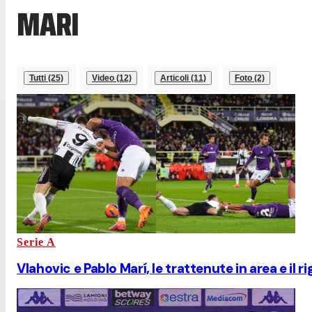
MARI
Tutti (25)
Video (12)
Articoli (11)
Foto (2)
Serie A
Vlahovic e Pablo Marí, le trattenute in area e il r