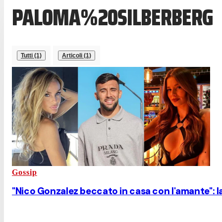
PALOMA%20SILBERBERG
Tutti (1)
Articoli (1)
Gossip
"Nico Gonzalez beccato in casa con l'amante": la