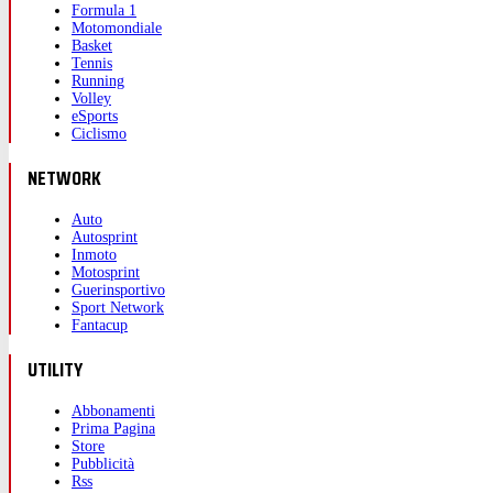
Formula 1
Motomondiale
Basket
Tennis
Running
Volley
eSports
Ciclismo
NETWORK
Auto
Autosprint
Inmoto
Motosprint
Guerinsportivo
Sport Network
Fantacup
UTILITY
Abbonamenti
Prima Pagina
Store
Pubblicità
Rss