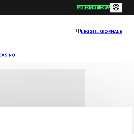
ABBONATI ORA
LEGGI IL GIORNALE
CASINÒ