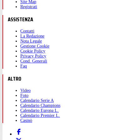
Site Map
Registrati
ASSISTENZA
Contatti
La Redazione
Nota Legale
Gestione Cookie
Cookie Policy
Privacy Policy
Cond. Generali
Faq
ALTRO
Video
Foto
Calendario Serie A
Calendario Champions
Calendario Europa L.
Calendario Premier L.
Casinò