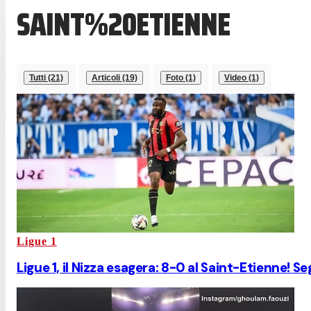
SAINT%20ETIENNE
Tutti (21)
Articoli (19)
Foto (1)
Video (1)
Ligue 1
Ligue 1, il Nizza esagera: 8-0 al Saint-Etienne! S