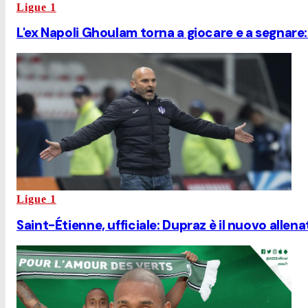
Ligue 1
L'ex Napoli Ghoulam torna a giocare e a segnare
Ligue 1
Saint-Étienne, ufficiale: Dupraz è il nuovo allen