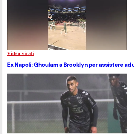
Video virali
Ex Napoli: Ghoulam a Brooklyn per assistere ad