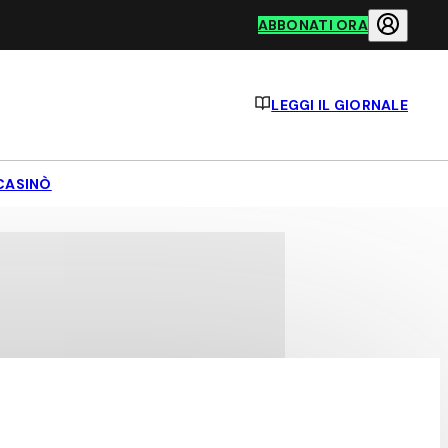
ABBONATI ORA
LEGGI IL GIORNALE
CASINÒ