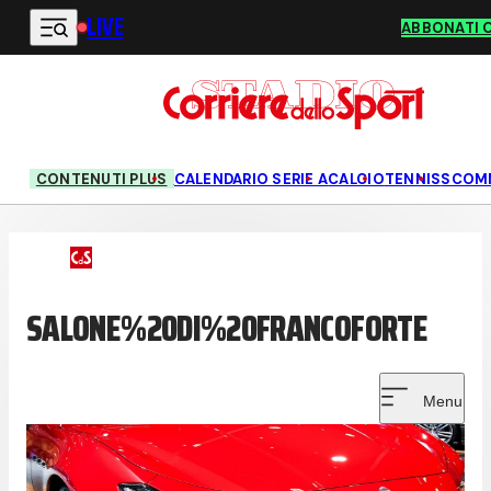
LIVE
Vai al contenuto principale
ABBONATI 
CONTENUTI PLUS
CALENDARIO SERIE A
CALCIO
TENNIS
SCOM
SALONE%20DI%20FRANCOFORTE
Menu