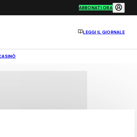
ABBONATI ORA
LEGGI IL GIORNALE
CASINÒ