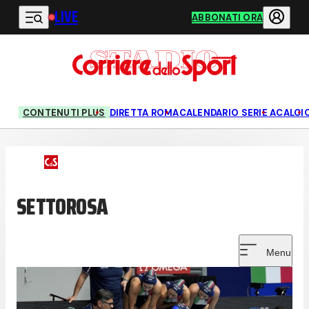
LIVE
Vai al contenuto principale
ABBONATI ORA
CONTENUTI PLUS
DIRETTA ROMA
CALENDARIO SERIE A
CALCI
SETTOROSA
Menu