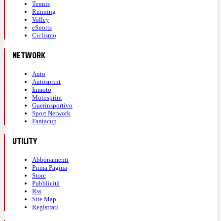
Tennis
Running
Volley
eSports
Ciclismo
NETWORK
Auto
Autosprint
Inmoto
Motosprint
Guerinsportivo
Sport Network
Fantacup
UTILITY
Abbonamenti
Prima Pagina
Store
Pubblicità
Rss
Site Map
Registrati