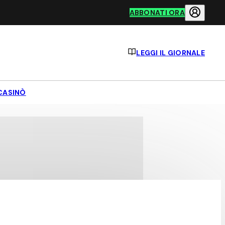
ABBONATI ORA
LEGGI IL GIORNALE
CASINÒ