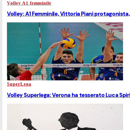
Volley A1 femminile
Volley: A1 Femminile, Vittoria Piani protagonist
SuperLega
Volley Superlega: Verona ha tesserato Luca Spir