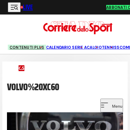
LIVE
Vai al contenuto principale
ABBONATI 
CONTENUTI PLUS
CALENDARIO SERIE A
CALCIO
TENNIS
SCOM
VOLVO%20XC60
Menu