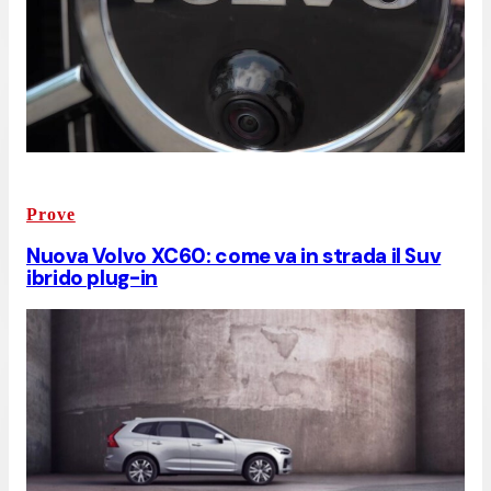
Prove
Nuova Volvo XC60: come va in strada il Suv
ibrido plug-in