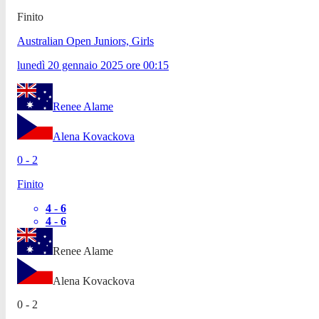
Finito
Australian Open Juniors, Girls
lunedì 20 gennaio 2025
ore
00:15
Renee Alame
Alena Kovackova
0
-
2
Finito
4
-
6
4
-
6
Renee Alame
Alena Kovackova
0
-
2