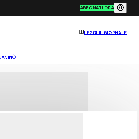
ABBONATI ORA
LEGGI IL GIORNALE
CASINÒ