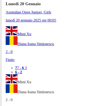
Lunedì 20 Gennaio
Australian Open Juniors, Girls
lunedì 20 gennaio 2025
ore
00:05
Mimi Xu
Diana Ioana Simionescu
2
-
0
Finito
7
7
-
6
3
6
-
2
Mimi Xu
Diana Ioana Simionescu
2
-
0