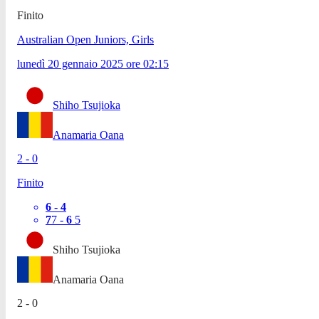
Finito
Australian Open Juniors, Girls
lunedì 20 gennaio 2025
ore
02:15
Shiho Tsujioka
Anamaria Oana
2
-
0
Finito
6
-
4
7
7
-
6
5
Shiho Tsujioka
Anamaria Oana
2
-
0