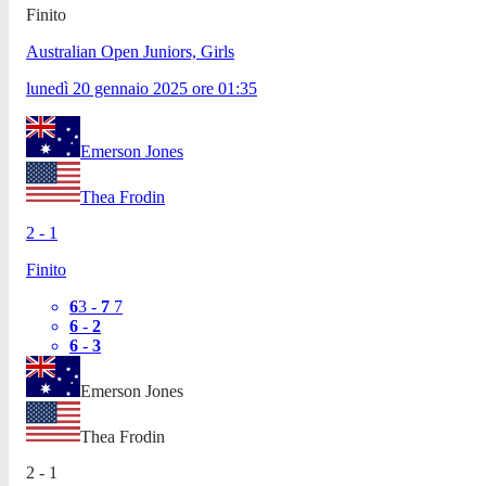
Finito
Australian Open Juniors, Girls
lunedì 20 gennaio 2025
ore
01:35
Emerson Jones
Thea Frodin
2
-
1
Finito
6
3
-
7
7
6
-
2
6
-
3
Emerson Jones
Thea Frodin
2
-
1