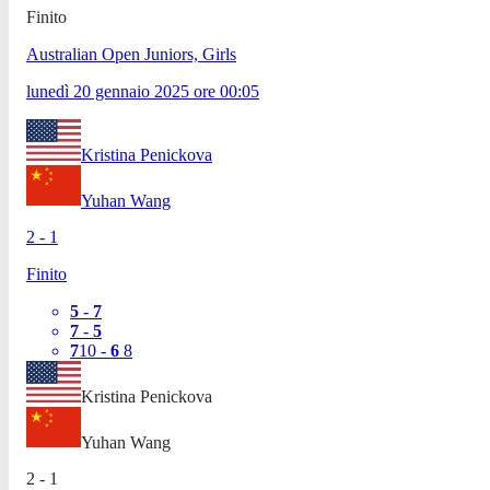
Finito
Australian Open Juniors, Girls
lunedì 20 gennaio 2025
ore
00:05
Kristina Penickova
Yuhan Wang
2
-
1
Finito
5
-
7
7
-
5
7
10
-
6
8
Kristina Penickova
Yuhan Wang
2
-
1