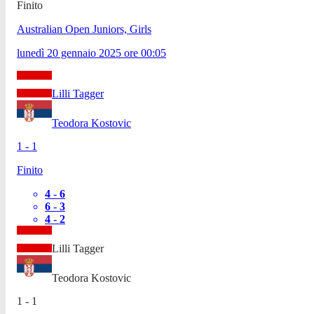
Finito
Australian Open Juniors, Girls
lunedì 20 gennaio 2025
ore
00:05
Lilli Tagger
Teodora Kostovic
1
-
1
Finito
4
-
6
6
-
3
4
-
2
Lilli Tagger
Teodora Kostovic
1
-
1