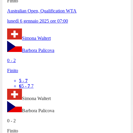
Finito
Australian Open, Qualification WTA
lunedì 6 gennaio 2025
ore
07:00
Simona Waltert
Barbora Palicova
0
-
2
Finito
5
-
7
6
5
-
7
7
Simona Waltert
Barbora Palicova
0
-
2
Finito