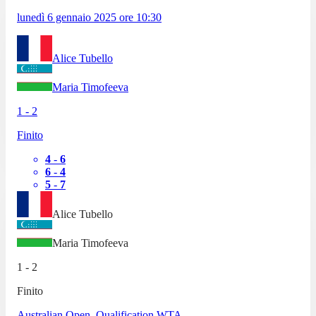
lunedì 6 gennaio 2025
ore
10:30
Alice Tubello
Maria Timofeeva
1
-
2
Finito
4
-
6
6
-
4
5
-
7
Alice Tubello
Maria Timofeeva
1
-
2
Finito
Australian Open, Qualification WTA