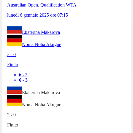
Australian Open, Qualification WTA
lunedì 6 gennaio 2025
ore
07:15
Ekaterina Makarova
Noma Noha Akugue
2
-
0
Finito
6
-
2
6
-
3
Ekaterina Makarova
Noma Noha Akugue
2
-
0
Finito