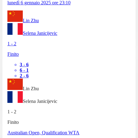
lunedì 6 gennaio 2025
ore
23:10
Lin Zhu
Selena Janicijevic
1
-
2
Finito
3
-
6
6
-
1
2
-
6
Lin Zhu
Selena Janicijevic
1
-
2
Finito
Australian Open, Qualification WTA