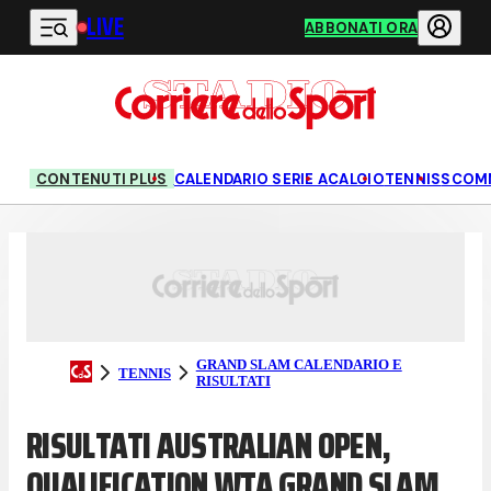
LIVE
Vai al contenuto principale
ABBONATI ORA
1/64 DI QUALIFICAZIONE
1/32 DI QUALIFICAZIONE
1
CONTENUTI PLUS
CALENDARIO SERIE A
CALCIO
TENNIS
SCOM
GRAND SLAM CALENDARIO E
TENNIS
RISULTATI
RISULTATI AUSTRALIAN OPEN,
QUALIFICATION WTA GRAND SLAM