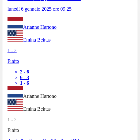
lunedì 6 gennaio 2025
ore
09:25
Arianne Hartono
Emina Bektas
1
-
2
Finito
2
-
6
6
-
3
1
-
6
Arianne Hartono
Emina Bektas
1
-
2
Finito