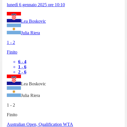
lunedì 6 gennaio 2025
ore
10:10
Lea Boskovic
Julia Riera
1
-
2
Finito
6
-
4
1
-
6
2
-
6
Lea Boskovic
Julia Riera
1
-
2
Finito
Australian Open, Qualification WTA