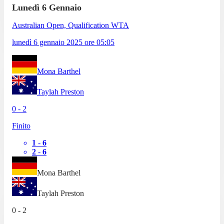
Lunedì 6 Gennaio
Australian Open, Qualification WTA
lunedì 6 gennaio 2025
ore
05:05
Mona Barthel
Taylah Preston
0
-
2
Finito
1
-
6
2
-
6
Mona Barthel
Taylah Preston
0
-
2