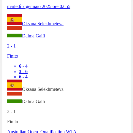
martedì 7 gennaio 2025
ore
02:55
Oksana Selekhmeteva
Dalma Galfi
2
-
1
Finito
6
-
4
3
-
6
6
-
4
Oksana Selekhmeteva
Dalma Galfi
2
-
1
Finito
Australian Open, Qualification WTA