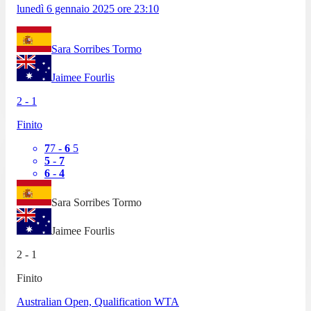
lunedì 6 gennaio 2025
ore
23:10
Sara Sorribes Tormo
Jaimee Fourlis
2
-
1
Finito
7
7
-
6
5
5
-
7
6
-
4
Sara Sorribes Tormo
Jaimee Fourlis
2
-
1
Finito
Australian Open, Qualification WTA