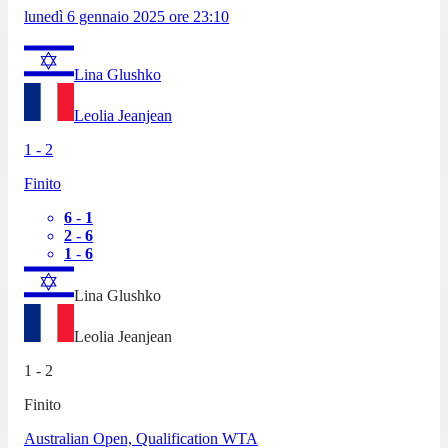
lunedì 6 gennaio 2025
ore
23:10
Lina Glushko
Leolia Jeanjean
1
-
2
Finito
6
-
1
2
-
6
1
-
6
Lina Glushko
Leolia Jeanjean
1
-
2
Finito
Australian Open, Qualification WTA