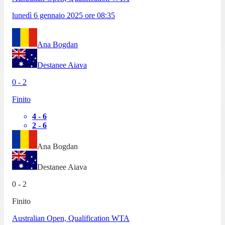
lunedì 6 gennaio 2025
ore
08:35
Ana Bogdan
Destanee Aiava
0
-
2
Finito
4
-
6
2
-
6
Ana Bogdan
Destanee Aiava
0
-
2
Finito
Australian Open, Qualification WTA