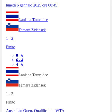
lunedì 6 gennaio 2025
ore
08:45
Lanlana Tararudee
Tamara Zidansek
1
-
2
Finito
0
-
6
6
-
4
4
-
6
Lanlana Tararudee
Tamara Zidansek
1
-
2
Finito
Australian Open, Qualification WTA