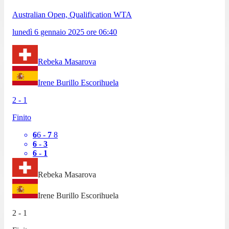
Australian Open, Qualification WTA
lunedì 6 gennaio 2025
ore
06:40
Rebeka Masarova
Irene Burillo Escorihuela
2
-
1
Finito
6
6
-
7
8
6
-
3
6
-
1
Rebeka Masarova
Irene Burillo Escorihuela
2
-
1