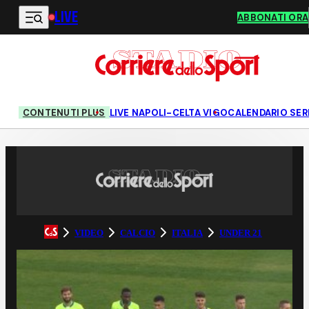
LIVE
Vai al contenuto principale
ABBONATI ORA
CONTENUTI PLUS
LIVE NAPOLI-CELTA VIGO
CALENDARIO SERI
VIDEO
CALCIO
ITALIA
UNDER 21