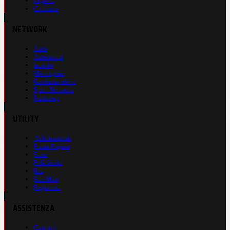
eSports
Ciclismo
NETWORK
Auto
Autosprint
Inmoto
Motosprint
Guerinsportivo
Sport Network
Fantacup
UTILITY
Abbonamenti
Prima Pagina
Store
Pubblicità
Rss
Site Map
Registrati
ASSISTENZA
Contatti