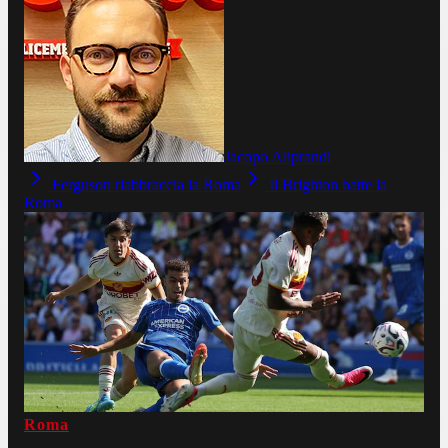
Jacopo Aliprandi
Ferguson riabbraccia la Roma
Il Brighton batte la
Roma
Roma