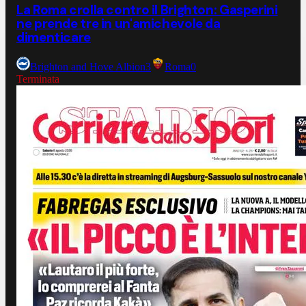
La Roma crolla contro il Brighton: Gasperini
ne prende tre in un'amichevole da
dimenticare
Brighton and Hove Albion
3
Roma
0
Terminata