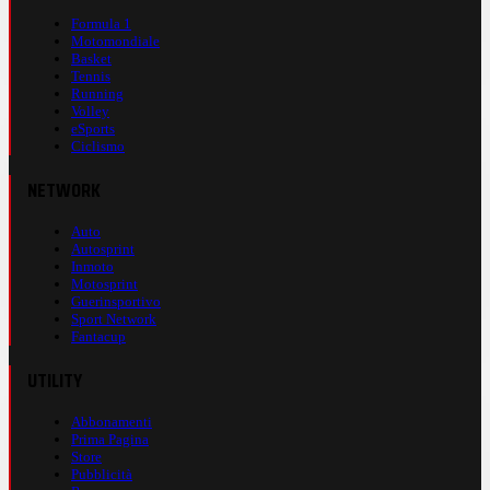
Formula 1
Motomondiale
Basket
Tennis
Running
Volley
eSports
Ciclismo
NETWORK
Auto
Autosprint
Inmoto
Motosprint
Guerinsportivo
Sport Network
Fantacup
UTILITY
Abbonamenti
Prima Pagina
Store
Pubblicità