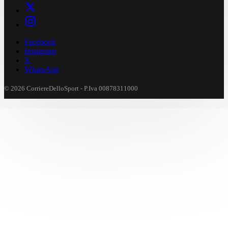
Facebook
Instagram
X
WhatsApp
© 2026 CorriereDelloSport - P.Iva 00878311000