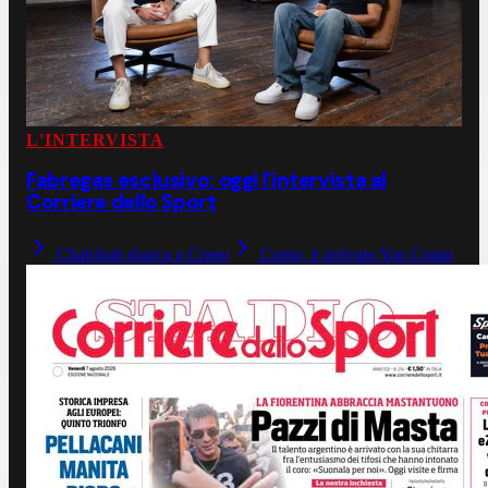
L'INTERVISTA
Fabregas esclusivo: oggi l'intervista al
Corriere dello Sport
Chalobah sbarca a Como
Como, è arrivato Yan Couto