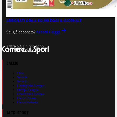
ABBONATI ORA A €0,99
LEGGI IL GIORNALE
Sei già abbonato?
Accedi e leggi
CALCIO
Live
Serie A
Serie B
Champions League
Europa League
Conference League
Calcio Estero
Calciomercato
ALTRI SPORT