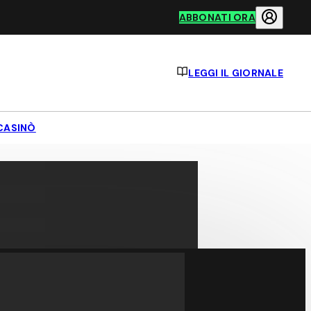
ABBONATI ORA
LEGGI IL GIORNALE
CASINÒ