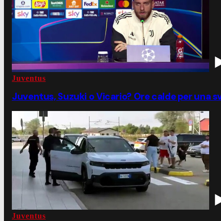
Juventus
Juventus, Suzuki o Vicario? Ore calde per una s
Juventus