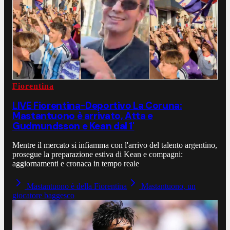
Fiorentina
LIVE Fiorentina-Deportivo La Coruna:
Mastantuono è arrivato, Atta e
Gudmundsson e Kean dal 1'
Mentre il mercato si infiamma con l'arrivo del talento argentino,
prosegue la preparazione estiva di Kean e compagni:
aggiornamenti e cronaca in tempo reale
Mastantuono è della Fiorentina
Mastantuono, un
giocatore baggesco