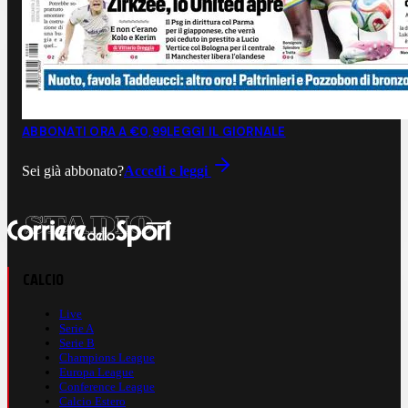
ABBONATI ORA A €0,99
LEGGI IL GIORNALE
Sei già abbonato?
Accedi e leggi
CALCIO
Live
Serie A
Serie B
Champions League
Europa League
Conference League
Calcio Estero