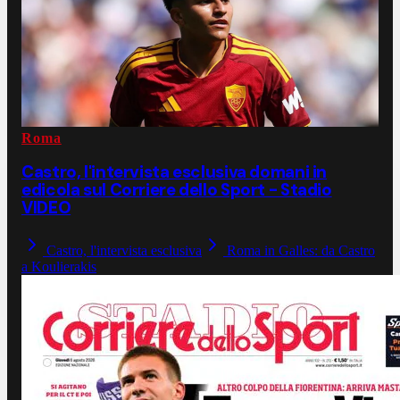
Roma
Castro, l'intervista esclusiva domani in
edicola sul Corriere dello Sport - Stadio
VIDEO
Castro, l'intervista esclusiva
Roma in Galles: da Castro
a Koulierakis