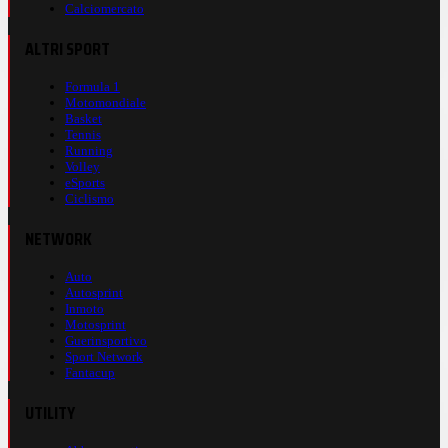
Calciomercato
ALTRI SPORT
Formula 1
Motomondiale
Basket
Tennis
Running
Volley
eSports
Ciclismo
NETWORK
Auto
Autosprint
Inmoto
Motosprint
Guerinsportivo
Sport Network
Fantacup
UTILITY