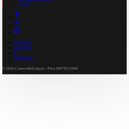
Casinò
Facebook
Instagram
X
WhatsApp
© 2026 CorriereDelloSport - P.Iva 00878311000